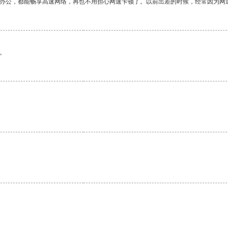
作办公，都能畅享高速网络，再也不用担心网速卡顿了。以前出差的时候，经常因为网
。