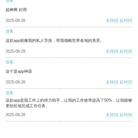
游客
超棒啊 好用
2025-08-28
支持
[0]
反对
[0]
游客
这款app就像我的私人导游，带我领略世界各地的美景。
2025-08-28
支持
[0]
反对
[0]
游客
这个是app神器
2025-08-28
支持
[0]
反对
[0]
游客
这款app是我工作上的得力助手，让我的工作效率提高了50%，让我能够
更轻松地完成工作任务。
2025-08-28
支持
[0]
反对
[0]