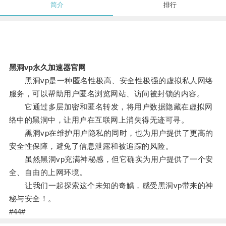
简介
排行
黑洞vp永久加速器官网
黑洞vp是一种匿名性极高、安全性极强的虚拟私人网络
服务，可以帮助用户匿名浏览网站、访问被封锁的内容。
它通过多层加密和匿名转发，将用户数据隐藏在虚拟网
络中的黑洞中，让用户在互联网上消失得无迹可寻。
黑洞vp在维护用户隐私的同时，也为用户提供了更高的
安全性保障，避免了信息泄露和被追踪的风险。
虽然黑洞vp充满神秘感，但它确实为用户提供了一个安
全、自由的上网环境。
让我们一起探索这个未知的奇觹，感受黑洞vp带来的神
秘与安全！。
#44#