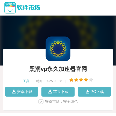
黑洞vp永久加速器官网
工具
|
时间：2025-08-28
|
安卓下载
苹果下载
PC下载
安卓市场，安全绿色