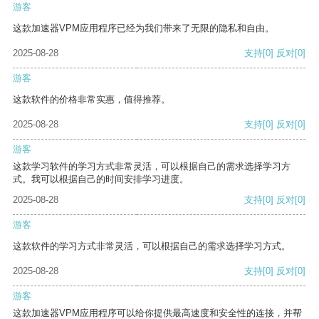
游客
这款加速器VPM应用程序已经为我们带来了无限的隐私和自由。
2025-08-28
支持
[0]
反对
[0]
游客
这款软件的价格非常实惠，值得推荐。
2025-08-28
支持
[0]
反对
[0]
游客
这款学习软件的学习方式非常灵活，可以根据自己的需求选择学习方
式。我可以根据自己的时间安排学习进度。
2025-08-28
支持
[0]
反对
[0]
游客
这款软件的学习方式非常灵活，可以根据自己的需求选择学习方式。
2025-08-28
支持
[0]
反对
[0]
游客
这款加速器VPM应用程序可以给你提供最高速度和安全性的连接，并帮