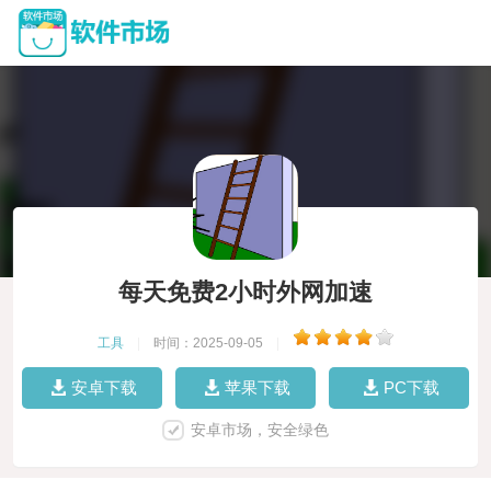
每天免费2小时外网加速
工具
|
时间：2025-09-05
|
安卓下载
苹果下载
PC下载
安卓市场，安全绿色