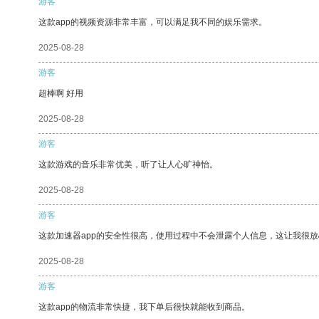
游客
这款app的视频资源非常丰富，可以满足我不同的娱乐需求。
2025-08-28
游客
超棒啊 好用
2025-08-28
游客
这款游戏的音乐非常优美，听了让人心旷神怡。
2025-08-28
游客
这款加速器app的安全性很高，使用过程中不会泄露个人信息，这让我很
2025-08-28
游客
这款app的物流非常快捷，我下单后很快就能收到商品。