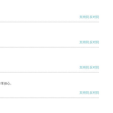
支持
[0]
反对
[0]
支持
[0]
反对
[0]
支持
[0]
反对
[0]
非常担心。
支持
[0]
反对
[0]