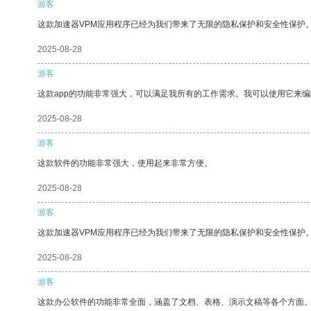
游客
这款加速器VPM应用程序已经为我们带来了无限的隐私保护和安全性保护
2025-08-28
游客
这款app的功能非常强大，可以满足我所有的工作需求。我可以使用它来
2025-08-28
游客
这款软件的功能非常强大，使用起来非常方便。
2025-08-28
游客
这款加速器VPM应用程序已经为我们带来了无限的隐私保护和安全性保护
2025-08-28
游客
这款办公软件的功能非常全面，涵盖了文档、表格、演示文稿等各个方面