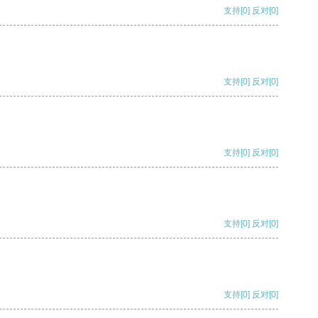
支持
[0]
反对
[0]
支持
[0]
反对
[0]
支持
[0]
反对
[0]
支持
[0]
反对
[0]
支持
[0]
反对
[0]