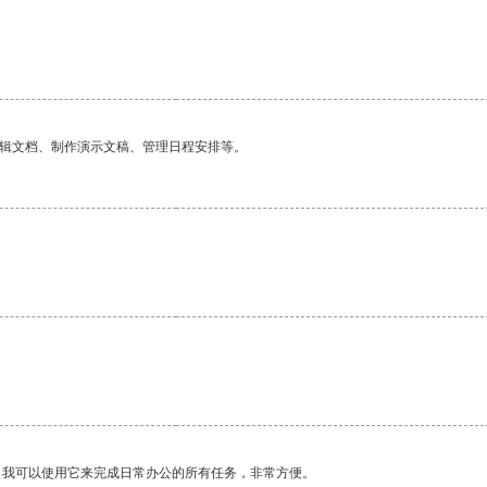
。
编辑文档、制作演示文稿、管理日程安排等。
。
。我可以使用它来完成日常办公的所有任务，非常方便。