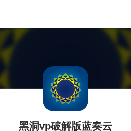
黑洞vp破解版蓝奏云