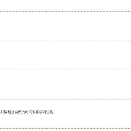
我可以根据自己的时间安排学习进度。