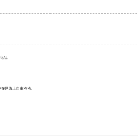
的商品。
你在网络上自由移动。