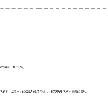
你在网络上自由移动。
找资料，这款app的搜索功能非常强大，能够快速找到我需要的信息。