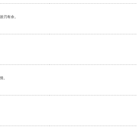
中游刃有余。
情。