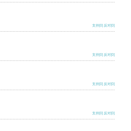
支持
[0]
反对
[0]
支持
[0]
反对
[0]
支持
[0]
反对
[0]
支持
[0]
反对
[0]