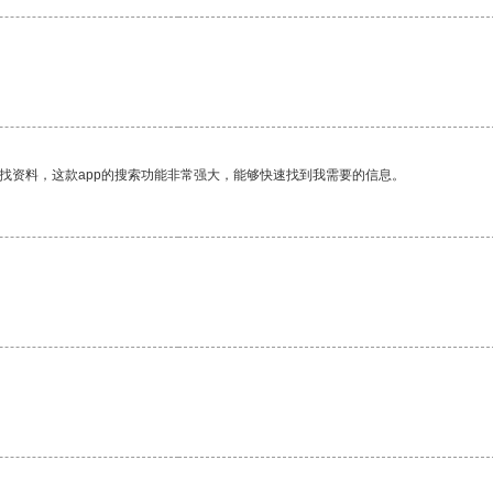
找资料，这款app的搜索功能非常强大，能够快速找到我需要的信息。
。