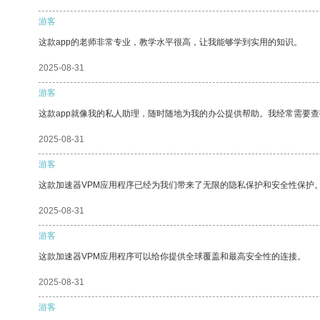
游客
这款app的老师非常专业，教学水平很高，让我能够学到实用的知识。
2025-08-31
游客
这款app就像我的私人助理，随时随地为我的办公提供帮助。我经常需要查
2025-08-31
游客
这款加速器VPM应用程序已经为我们带来了无限的隐私保护和安全性保护
2025-08-31
游客
这款加速器VPM应用程序可以给你提供全球覆盖和最高安全性的连接。
2025-08-31
游客