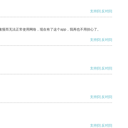
支持
[0]
反对
[0]
速慢而无法正常使用网络，现在有了这个app，我再也不用担心了。
支持
[0]
反对
[0]
支持
[0]
反对
[0]
支持
[0]
反对
[0]
支持
[0]
反对
[0]