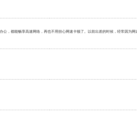
作办公，都能畅享高速网络，再也不用担心网速卡顿了。以前出差的时候，经常因为网