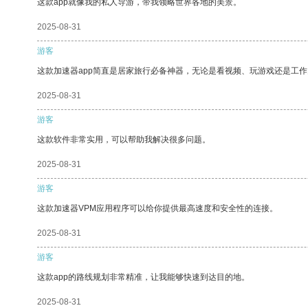
这款app就像我的私人导游，带我领略世界各地的美景。
2025-08-31
游客
这款加速器app简直是居家旅行必备神器，无论是看视频、玩游戏还是工
2025-08-31
游客
这款软件非常实用，可以帮助我解决很多问题。
2025-08-31
游客
这款加速器VPM应用程序可以给你提供最高速度和安全性的连接。
2025-08-31
游客
这款app的路线规划非常精准，让我能够快速到达目的地。
2025-08-31