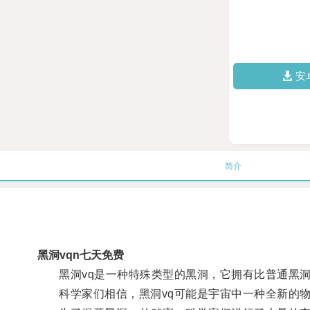
安
简介
黑洞vqn七天免费
黑洞vq是一种特殊类型的黑洞，它拥有比普通黑洞
科学家们相信，黑洞vq可能是宇宙中一种全新的物