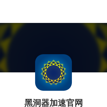
黑洞器加速官网