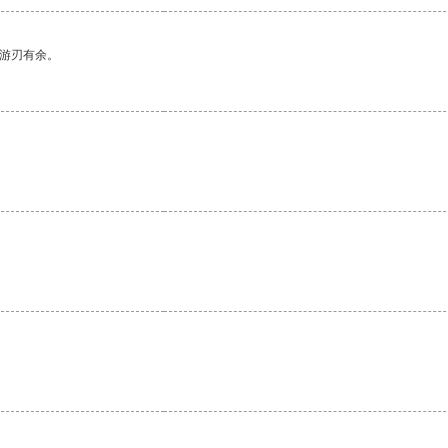
中游刃有余。
。